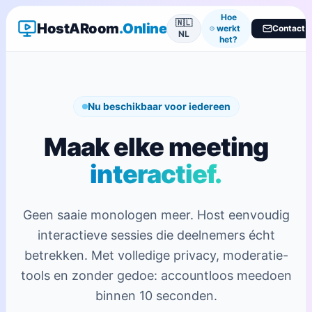
Hoe
🇳🇱
HostARoom
.Online
werkt
Contact
NL
het?
Nu beschikbaar voor iedereen
Maak elke meeting
interactief.
Geen saaie monologen meer. Host eenvoudig
interactieve sessies die deelnemers écht
betrekken. Met volledige privacy, moderatie-
tools en zonder gedoe: accountloos meedoen
binnen 10 seconden.